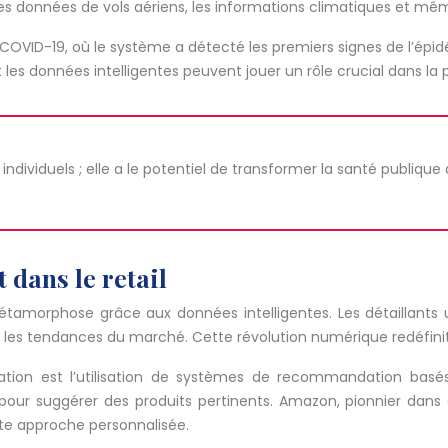
es données de vols aériens, les informations climatiques et même
 COVID-19, où le système a détecté les premiers signes de l’épid
es données intelligentes peuvent jouer un rôle crucial dans la p
ndividuels ; elle a le potentiel de transformer la santé publique 
 dans le retail
orphose grâce aux données intelligentes. Les détaillants utili
er les tendances du marché. Cette révolution numérique redéfini
on est l’utilisation de systèmes de recommandation basés su
pour suggérer des produits pertinents. Amazon, pionnier dan
te approche personnalisée.