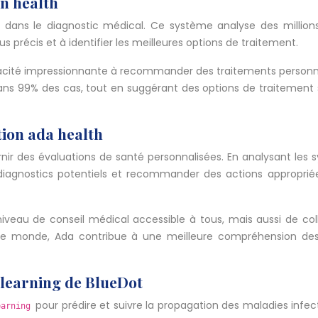
on health
’IA dans le diagnostic médical. Ce système analyse des millio
s précis et à identifier les meilleures options de traitement.
ité impressionnante à recommander des traitements personnali
s 99% des cas, tout en suggérant des options de traitement sup
tion ada health
ournir des évaluations de santé personnalisées. En analysant les
agnostics potentiels et recommander des actions appropriées,
veau de conseil médical accessible à tous, mais aussi de co
ans le monde, Ada contribue à une meilleure compréhension d
 learning de BlueDot
pour prédire et suivre la propagation des maladies inf
earning