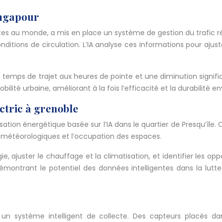
ingapour
ntes au monde, a mis en place un système de gestion du trafic r
itions de circulation. L’IA analyse ces informations pour ajust
s temps de trajet aux heures de pointe et une diminution sign
ité urbaine, améliorant à la fois l’efficacité et la durabilité 
ctric à grenoble
tion énergétique basée sur l’IA dans le quartier de Presqu’île. C
 météorologiques et l’occupation des espaces.
gie, ajuster le chauffage et la climatisation, et identifier les
montrant le potentiel des données intelligentes dans la lutt
e
un système intelligent de collecte. Des capteurs placés d