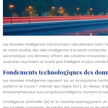
Les données intelligentes transforment radicalement notre faço
de notre société, des villes intelligentes à la santé connectée, 
automatique, ces données offrent des solutions innovantes au
avancées façonnent un avenir plus intelligent et plus connect
Fondements technologiques des donné
Les données intelligentes reposent sur un écosystème tech
système se trouve l’
Internet des Objets
(IoT), un réseau d’a
environnementaux aux compteurs intelligents, forment la colo
L’intelligence artificielle (IA) et le
machine learning
jouent un 
des modèles complexes, de prédire des tendances et de génér