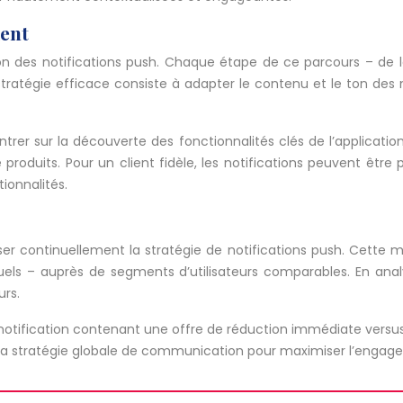
ient
on des notifications push. Chaque étape de ce parcours – de l
tégie efficace consiste à adapter le contenu et le ton des noti
ntrer sur la découverte des fonctionnalités clés de l’applicatio
oduits. Pour un client fidèle, les notifications peuvent être 
tionnalités.
miser continuellement la stratégie de notifications push. Cette 
s – auprès de segments d’utilisateurs comparables. En analysan
urs.
e notification contenant une offre de réduction immédiate vers
 la stratégie globale de communication pour maximiser l’engagem