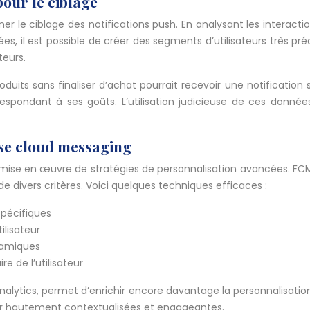
our le ciblage
le ciblage des notifications push. En analysant les interactions
s, il est possible de créer des segments d’utilisateurs très p
teurs.
duits sans finaliser d’achat pourrait recevoir une notification 
rrespondant à ses goûts. L’utilisation judicieuse de ces donn
ase cloud messaging
a mise en œuvre de stratégies de personnalisation avancées. F
e divers critères. Voici quelques techniques efficaces :
spécifiques
ilisateur
amiques
 de l’utilisateur
alytics, permet d’enrichir encore davantage la personnalisatio
ateur hautement contextualisées et engageantes.